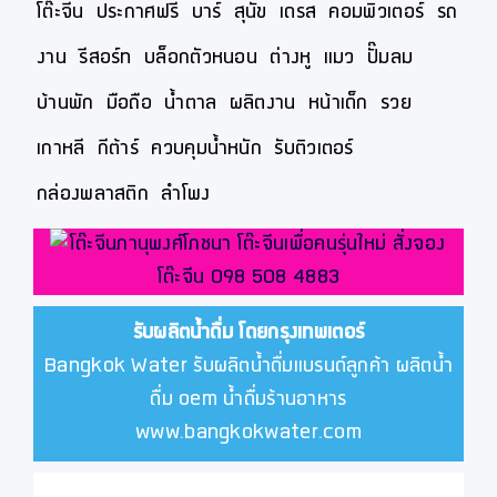
โต๊ะจีน
ประกาศฟรี
บาร์
สุนัข
เดรส
คอมพิวเตอร์
รถ
งาน
รีสอร์ท
บล็อกตัวหนอน
ต่างหู
แมว
ปั๊มลม
บ้านพัก
มือถือ
น้ำตาล
ผลิตงาน
หน้าเด็ก
รวย
เกาหลี
กีต้าร์
ควบคุมน้ำหนัก
รับติวเตอร์
กล่องพลาสติก
ลำโพง
รับผลิตน้ำดื่ม โดยกรุงเทพเตอร์
Bangkok Water รับผลิตน้ำดื่มแบรนด์ลูกค้า ผลิตน้ำ
ดื่ม oem น้ำดื่มร้านอาหาร
www.bangkokwater.com