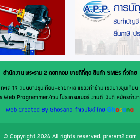
สำนักงาน พระราม 2 ดอทคอม ขายดีที่สุด สินค้า SMEs ทั่วไทย
ทะเล 19 ถนนบางขุนเทียน-ชายทะเล แขวงท่าข้าม เขตบางขุนเทียน
คร Web Programmer/เวบ โปรแกรมเมอร์ งานดี เงินดี สมัครทำงา
Web Created By Ghosana ทำเวบไซต์ โดย
© Copyright 2026 All rights reserved.
praram2.com