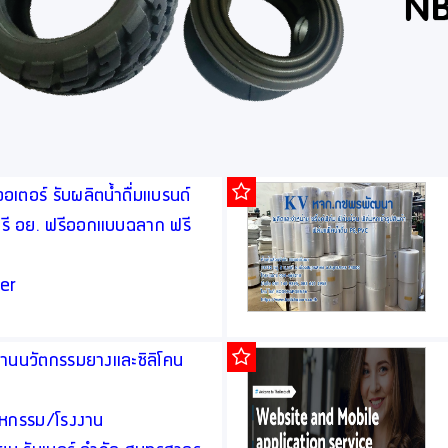
ตอร์ รับผลิตน้ำดื่มแบรนด์
 ฟรี อย. ฟรีออกแบบฉลาก ฟรี
er
ำด้านนวัตกรรมยางและซิลิโคน
สาหกรรม/โรงงาน