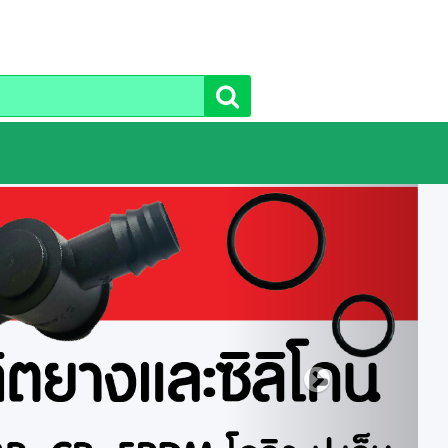
า
Next