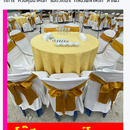
กีต้าร์
ควบคุมน้ำหนัก
รับติวเตอร์
กล่องพลาสติก
ลำโพง