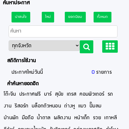
ค้นหาประกาศ
น่าสนใจ
ใหม่
ยอดนิยม
ทั้งหมด
สถิติการใช้งาน
ประกาศใหม่วันนี้
0
รายการ
คำค้นหายอดฮิต
โต๊ะจีน
ประกาศฟรี
บาร์
สุนัข
เดรส
คอมพิวเตอร์
รถ
งาน
รีสอร์ท
บล็อกตัวหนอน
ต่างหู
แมว
ปั๊มลม
บ้านพัก
มือถือ
น้ำตาล
ผลิตงาน
หน้าเด็ก
รวย
เกาหลี