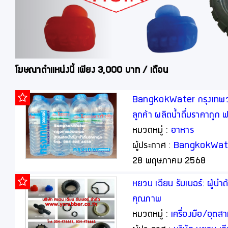
โฆษณาตำแหน่งนี้ เพียง 3,000 บาท / เดือน
า
BangkokWater กรุงเทพวอเ
ลูกค้า ผลิตน้ำดื่มราคาถูก
จัดส่ง
หมวดหมู่ :
อาหาร
ผู้ประกาศ :
BangkokWat
28 พฤษภาคม 2568
หยวน เฉียน รับเบอร์: ผู้น
คุณภาพ
ก
หมวดหมู่ :
เครื่องมือ/อุต