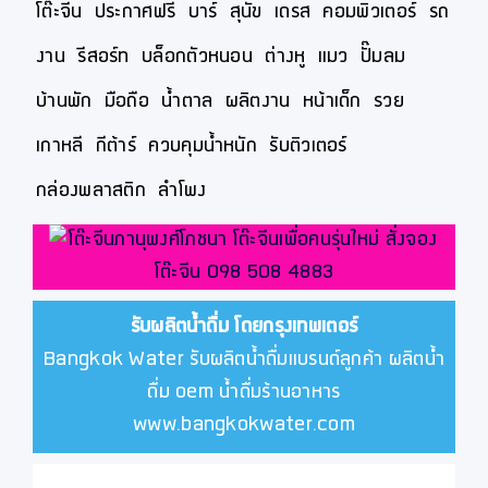
โต๊ะจีน
ประกาศฟรี
บาร์
สุนัข
เดรส
คอมพิวเตอร์
รถ
งาน
รีสอร์ท
บล็อกตัวหนอน
ต่างหู
แมว
ปั๊มลม
บ้านพัก
มือถือ
น้ำตาล
ผลิตงาน
หน้าเด็ก
รวย
เกาหลี
กีต้าร์
ควบคุมน้ำหนัก
รับติวเตอร์
กล่องพลาสติก
ลำโพง
รับผลิตน้ำดื่ม โดยกรุงเทพเตอร์
Bangkok Water รับผลิตน้ำดื่มแบรนด์ลูกค้า ผลิตน้ำ
ดื่ม oem น้ำดื่มร้านอาหาร
www.bangkokwater.com