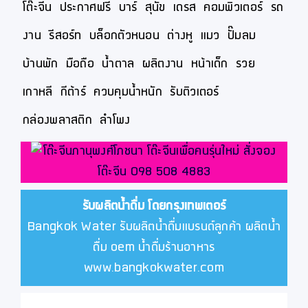
โต๊ะจีน
ประกาศฟรี
บาร์
สุนัข
เดรส
คอมพิวเตอร์
รถ
งาน
รีสอร์ท
บล็อกตัวหนอน
ต่างหู
แมว
ปั๊มลม
บ้านพัก
มือถือ
น้ำตาล
ผลิตงาน
หน้าเด็ก
รวย
เกาหลี
กีต้าร์
ควบคุมน้ำหนัก
รับติวเตอร์
กล่องพลาสติก
ลำโพง
รับผลิตน้ำดื่ม โดยกรุงเทพเตอร์
Bangkok Water รับผลิตน้ำดื่มแบรนด์ลูกค้า ผลิตน้ำ
ดื่ม oem น้ำดื่มร้านอาหาร
www.bangkokwater.com