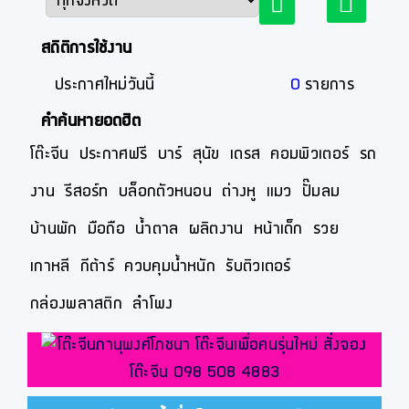
สถิติการใช้งาน
ประกาศใหม่วันนี้
0
รายการ
คำค้นหายอดฮิต
โต๊ะจีน
ประกาศฟรี
บาร์
สุนัข
เดรส
คอมพิวเตอร์
รถ
งาน
รีสอร์ท
บล็อกตัวหนอน
ต่างหู
แมว
ปั๊มลม
บ้านพัก
มือถือ
น้ำตาล
ผลิตงาน
หน้าเด็ก
รวย
เกาหลี
กีต้าร์
ควบคุมน้ำหนัก
รับติวเตอร์
กล่องพลาสติก
ลำโพง