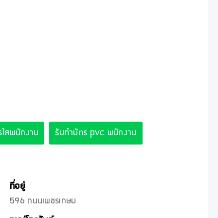
ตรใสพนักงาน
รับทำบัตร pvc พนักงาน
ที่อยู่
596 ถนนเพชรเกษม