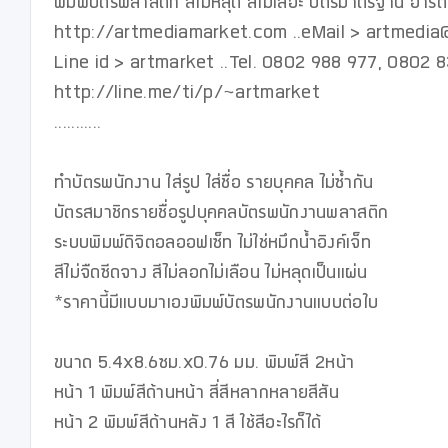
พิมพ์บัตรพลาสติก สีไม่หลุด สีไม่เลอะ บัตรมาตรฐาน อาร์ตมีเ
http://artmediamarket.com ..eMail > artmedia@
Line id > artmarket ..Tel. 0802 988 977, 0802 8
http://line.me/ti/p/~artmarket

...........

ทำบัตรพนักงาน ใส่รูป ใส่ชื่อ รายบุคคล ไม่ซ้ำกัน

บัตรสมาชิกรายชื่อรูปบุคคลบัตรพนักงานพลาสติก 

ระบบพิมพ์ดิจิตอลออฟเซ็ท ไม่ใช่หมึกน้ำอิงค์เจ็ท 

สีไม่จืดซีดจาง สีไม่ลอกไม่เลือน ไม่หลุดเป็นแผ่น 

*ราคานี้มีแบบมาเองพิมพ์บัตรพนักงานแบบต่อใบ

ขนาด 5.4x8.6ซม.x0.76 มม. พิมพ์สี 2หน้า

หน้า 1 พิมพ์สีด้านหน้า สี่สีหลากหลายสีสัน

หน้า 2 พิมพ์สีด้านหลัง 1 สี ใช้สีอะไรก็ได้ 
