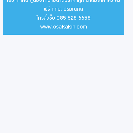
โอซาก้าคิน ศูนย์จำหน่ายน้ำดื่มราคาถูก น้ำดื่มราคาส่ง ส่ง
ฟรี กทม. ปริมณฑล
โทรสั่งซื้อ 085 528 6658
www.osakakin.com