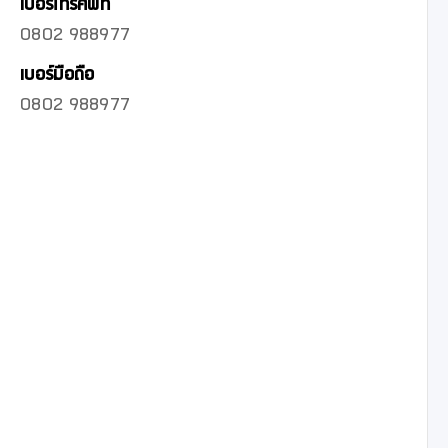
เบอร์โทรศัพท์
0802 988977
เบอร์มือถือ
0802 988977