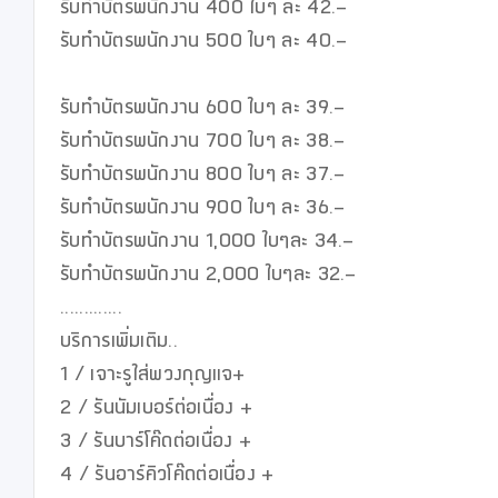
รับทำบัตรพนักงาน 400 ใบๆ ละ 42.-

รับทำบัตรพนักงาน 500 ใบๆ ละ 40.-

รับทำบัตรพนักงาน 600 ใบๆ ละ 39.-

รับทำบัตรพนักงาน 700 ใบๆ ละ 38.- 

รับทำบัตรพนักงาน 800 ใบๆ ละ 37.-

รับทำบัตรพนักงาน 900 ใบๆ ละ 36.-

รับทำบัตรพนักงาน 1,000 ใบๆละ 34.-

รับทำบัตรพนักงาน 2,000 ใบๆละ 32.-

.............

บริการเพิ่มเติม..

1 / เจาะรูใส่พวงกุญแจ+

2 / รันนัมเบอร์ต่อเนื่อง +

3 / รันบาร์โค๊ดต่อเนื่อง +  

4 / รันอาร์คิวโค๊ดต่อเนื่อง +  
