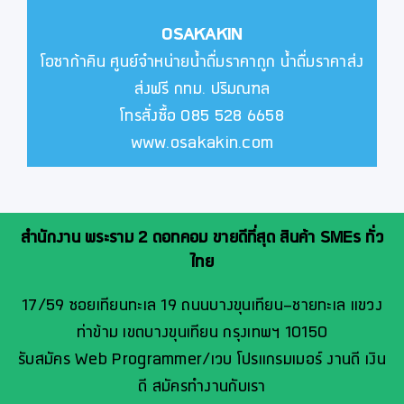
OSAKAKIN
โอซาก้าคิน ศูนย์จำหน่ายน้ำดื่มราคาถูก น้ำดื่มราคาส่ง
ส่งฟรี กทม. ปริมณฑล
โทรสั่งซื้อ 085 528 6658
www.osakakin.com
สำนักงาน พระราม 2 ดอทคอม ขายดีที่สุด สินค้า SMEs ทั่ว
ไทย
17/59 ซอยเทียนทะเล 19 ถนนบางขุนเทียน-ชายทะเล แขวง
ท่าข้าม เขตบางขุนเทียน กรุงเทพฯ 10150
รับสมัคร Web Programmer/เวบ โปรแกรมเมอร์ งานดี เงิน
ดี สมัครทำงานกับเรา