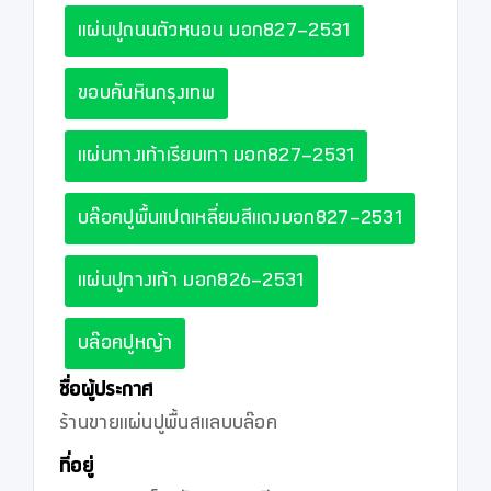
แผ่นปูถนนตัวหนอน มอก827-2531
ขอบคันหินกรุงเทพ
แผ่นทางเท้าเรียบเทา มอก827-2531
บล๊อคปูพื้นแปดเหลี่ยมสีแดงมอก827-2531
แผ่นปูทางเท้า มอก826-2531
บล๊อคปูหญ้า
ชื่อผู้ประกาศ
ร้านขายแผ่นปูพื้นสแลบบล๊อค
ที่อยู่