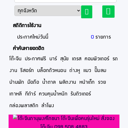
สถิติการใช้งาน
ประกาศใหม่วันนี้
0
รายการ
คำค้นหายอดฮิต
โต๊ะจีน
ประกาศฟรี
บาร์
สุนัข
เดรส
คอมพิวเตอร์
รถ
งาน
รีสอร์ท
บล็อกตัวหนอน
ต่างหู
แมว
ปั๊มลม
บ้านพัก
มือถือ
น้ำตาล
ผลิตงาน
หน้าเด็ก
รวย
เกาหลี
กีต้าร์
ควบคุมน้ำหนัก
รับติวเตอร์
กล่องพลาสติก
ลำโพง