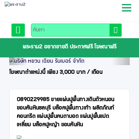
หน้าหลัก
สมัครสมาชิก
พระราม2 อยากขายดี ประกาศฟรี โฆษณาฟรี
Previous
Next
ลงประกาศฟรี
โฆษณาตำแหน่งนี้ เพียง 3,000 บาท / เดือน
ติดต่อเรา
0890229985 ขายแผ่นปูพื้นทางเดินตัวหนอน
ขอบคันหินชลบุรี บล๊อคปูพื้นทางเท้า ผลิตภัณท์
คอนกรีต แผ่นปูพื้นคนตาบอด แผ่นปูพื้นแปด
เหลี่ยม บล๊อคปูหญ้า ขอบคันหิน