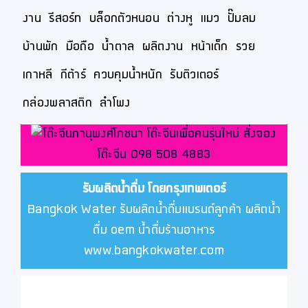
งาน
รีสอร์ท
บล็อกตัวหนอน
ต่างหู
แมว
ปั๊มลม
บ้านพัก
มือถือ
น้ำตาล
ผลิตงาน
หน้าเด็ก
รวย
เกาหลี
กีต้าร์
ควบคุมน้ำหนัก
รับติวเตอร์
กล่องพลาสติก
ลำโพง
รับผลิตน้ำดื่ม โดยกรุงเทพเตอร์
Bangkok Water รับผลิตน้ำดื่มแบรนด์ลูกค้า ผลิตน้ำ
ดื่ม oem น้ำดื่มร้านอาหาร
www.bangkokwater.com