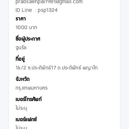
prabsaenpai1981@gmail.com

ID Line  : psp1324
ราคา
1000 บาท
ชื่อผู้ประกาศ
ฐนรัช
ที่อยู่
16/2 ซ.ประดิพัทธ์17 ถ.ประดิพัทธ์ พญาไท
จังหวัด
กรุงเทพมหานคร
เบอร์โทรศัพท์
ไม่ระบุ
เบอร์แฟกซ์
ไม่ระบุ