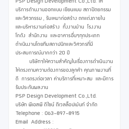
PSP Design Development Co.,Ltd. ให้
บริการด้านงานออกแบบ เขียนแบบ สถาปัตยกรรม
และวิศวกรรม , รับเหมาก่อสร้าง ตกแต่งภายใน 
และบริหารงานก่อสร้าง  ทั้งงานบ้าน  โรงงาน  
โกดัง  สำนักงาน  และอาคารอื่นๆทุกประเภท 
ดำเนินงานโดยทีมสถาปนิกและวิศวกรที่มี
ประสบการณ์มากกว่า 20 ปี  

         บริษัทฯให้ความสำคัญในเรื่องการดำเนินงาน
ให้ตรงตามความต้องการของลูกค้า คุณภาพงานที่
ดี  การตรงต่อเวลา ค่าบริการที่เหมาะสม  และมีการ
รับประกันผลงาน 

PSP Design Development Co.,Ltd.

บริษัท พีเอสพี ดีไซน์ ดีเวลล็อปเม้นท์ จำกัด

Telephone : 063-897-8915  

Email  Address :  