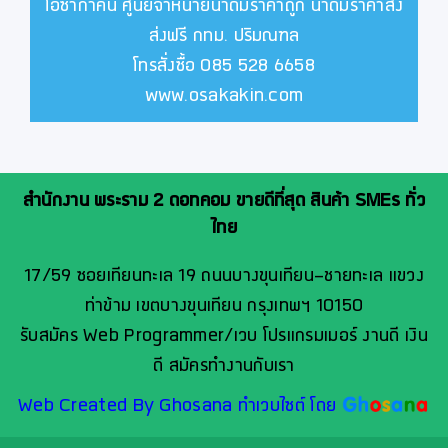
โอซาก้าคิน ศูนย์จำหน่ายน้ำดื่มราคาถูก น้ำดื่มราคาส่ง
ส่งฟรี กทม. ปริมณฑล
โทรสั่งซื้อ 085 528 6658
www.osakakin.com
สำนักงาน พระราม 2 ดอทคอม ขายดีที่สุด สินค้า SMEs ทั่ว
ไทย
17/59 ซอยเทียนทะเล 19 ถนนบางขุนเทียน-ชายทะเล แขวง
ท่าข้าม เขตบางขุนเทียน กรุงเทพฯ 10150
รับสมัคร Web Programmer/เวบ โปรแกรมเมอร์ งานดี เงิน
ดี สมัครทำงานกับเรา
Web Created By Ghosana ทำเวบไซต์ โดย