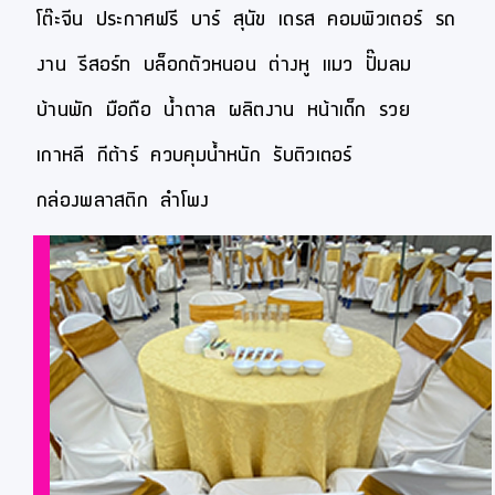
โต๊ะจีน
ประกาศฟรี
บาร์
สุนัข
เดรส
คอมพิวเตอร์
รถ
งาน
รีสอร์ท
บล็อกตัวหนอน
ต่างหู
แมว
ปั๊มลม
บ้านพัก
มือถือ
น้ำตาล
ผลิตงาน
หน้าเด็ก
รวย
เกาหลี
กีต้าร์
ควบคุมน้ำหนัก
รับติวเตอร์
กล่องพลาสติก
ลำโพง