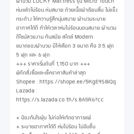
ผ้านวม LUCKY Mattress รุ่น Micro Touch 
ห่มแล้วไม่ร้อน ห่มสบาย ด้วยเนื้อผ้าเรียบลื่น ไม่แข็ง
กระด้าง ให้ความรู้สึกนุ่มสบาย ผ้านวมระบาย
อากาศได้ดี ทำให้เวลาห่มไม่ร้อนนอนสบาย ผ้านวม
ดีไซน์สวยงาม ทันสมัย สไตล์ Modern

ขนาดของผ้านวม มีให้เลือก 3 ขนาด คือ 3.5 ฟุต 
5 ฟุต และ 6 ฟุต

+++ ราคาเริ่มต้นที่ 1,150 บาท +++

พิกัดสั่งซื้อและเช็คราคาสินค้าล่าสุด

Shopee : https://shope.ee/5KgE9S8iQq

Lazada : 
https://s.lazada.co.th/s.8A5R6?cc

+ ป้องกันไรฝุ่น ไม่ก่อให้เกิดอาการแพ้

+ ระบายอากาศได้ดี ห่มไม่ร้อน ไม่อับชื้น 
