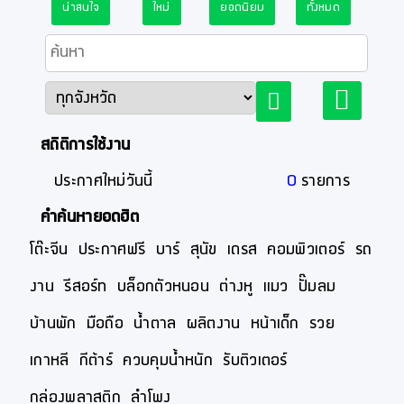
น่าสนใจ
ใหม่
ยอดนิยม
ทั้งหมด
สถิติการใช้งาน
ประกาศใหม่วันนี้
0
รายการ
คำค้นหายอดฮิต
โต๊ะจีน
ประกาศฟรี
บาร์
สุนัข
เดรส
คอมพิวเตอร์
รถ
งาน
รีสอร์ท
บล็อกตัวหนอน
ต่างหู
แมว
ปั๊มลม
บ้านพัก
มือถือ
น้ำตาล
ผลิตงาน
หน้าเด็ก
รวย
เกาหลี
กีต้าร์
ควบคุมน้ำหนัก
รับติวเตอร์
กล่องพลาสติก
ลำโพง