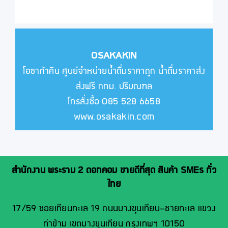
OSAKAKIN
โอซาก้าคิน ศูนย์จำหน่ายน้ำดื่มราคาถูก น้ำดื่มราคาส่ง
ส่งฟรี กทม. ปริมณฑล
โทรสั่งซื้อ 085 528 6658
www.osakakin.com
สำนักงาน พระราม 2 ดอทคอม ขายดีที่สุด สินค้า SMEs ทั่ว
ไทย
17/59 ซอยเทียนทะเล 19 ถนนบางขุนเทียน-ชายทะเล แขวง
ท่าข้าม เขตบางขุนเทียน กรุงเทพฯ 10150