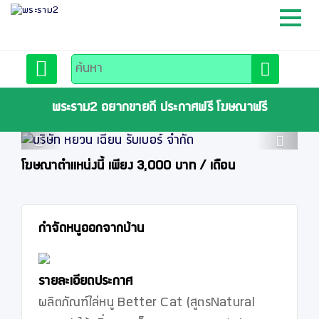
หน้าหลัก
สมัครสมาชิก
พระราม2 อยากขายดี ประกาศฟรี โฆษณาฟรี
Previous
Next
ลงประกาศฟรี
โฆษณาตำแหน่งนี้ เพียง 3,000 บาท / เดือน
ติดต่อเรา
กำจัดหนูออกจากบ้าน
รายละเอียดประกาศ
ผลิตภัณฑ์ไล่หนู Better Cat (สูตรNatural 