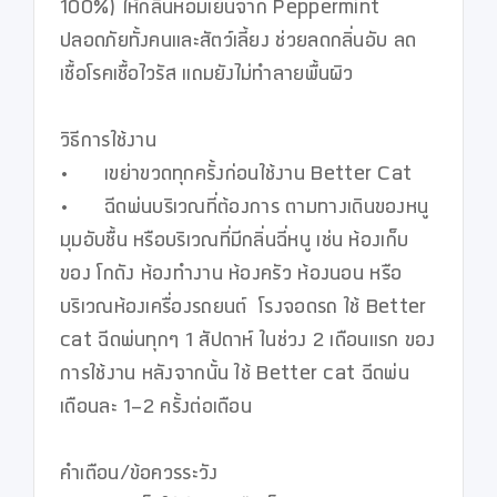
100%) ให้กลิ่นหอมเย็นจาก Peppermint 

ปลอดภัยทั้งคนและสัตว์เลี้ยง ช่วยลดกลิ่นอับ ลด
เชื้อโรคเชื้อไวรัส แถมยังไม่ทำลายพื้นผิว 

วิธีการใช้งาน 

•	เขย่าขวดทุกครั้งก่อนใช้งาน Better Cat

•	ฉีดพ่นบริเวณที่ต้องการ ตามทางเดินของหนู  
มุมอับชื้น หรือบริเวณที่มีกลิ่นฉี่หนู เช่น ห้องเก็บ
ของ โกดัง ห้องทำงาน ห้องครัว ห้องนอน หรือ 
บริเวณห้องเครื่องรถยนต์  โรงจอดรถ ใช้ Better 
cat ฉีดพ่นทุกๆ 1 สัปดาห์ ในช่วง 2 เดือนแรก ของ
การใช้งาน หลังจากนั้น ใช้ Better cat ฉีดพ่น
เดือนละ 1-2 ครั้งต่อเดือน

คำเตือน/ข้อควรระวัง
