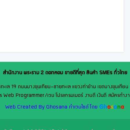
สำนักงาน พระราม 2 ดอทคอม ขายดีที่สุด สินค้า SMEs ทั่วไทย
ทะเล 19 ถนนบางขุนเทียน-ชายทะเล แขวงท่าข้าม เขตบางขุนเทียน
คร Web Programmer/เวบ โปรแกรมเมอร์ งานดี เงินดี สมัครทำงา
Web Created By Ghosana ทำเวบไซต์ โดย