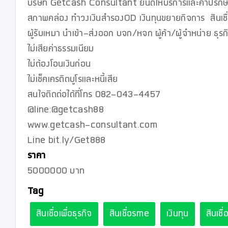
บริษัท Getcash Consultant ยินดีให้บริการและคำปรึกษา ผู
สภาพคล่อง ทำวงเงินสำรองOD เงินทุนขยายกิจการ  สินเช
ผู้รับเหมา นำเข้า-ส่งออก บจก/หจก ผู้ค้า/ผู้จำหน่าย ธุรกิ
ไม่เสียค่าธรรมเนียม

ไม่ต้องโอนเงินก่อน

ไม่เช็คเครดิตบูโรและหนี้เสีย

สนใจติดต่อได้ที่โทร 082-043-4457

@line:@getcash88

www.getcash-consultant.com

ราคา
5000000 บาท
Tag
สินเชื่อเพื่อธุรกิจ
สินเชื่อsme
เงินทุน
สินเช