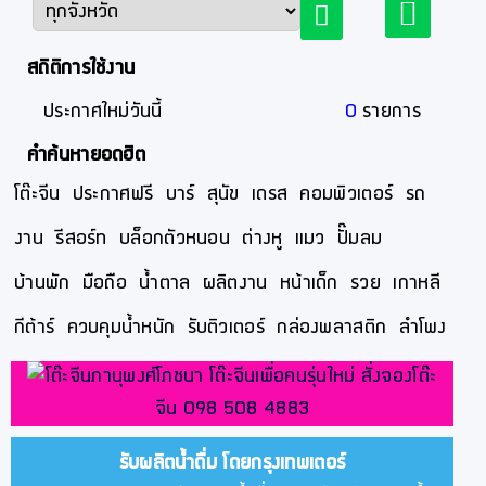
สถิติการใช้งาน
ประกาศใหม่วันนี้
0
รายการ
คำค้นหายอดฮิต
โต๊ะจีน
ประกาศฟรี
บาร์
สุนัข
เดรส
คอมพิวเตอร์
รถ
งาน
รีสอร์ท
บล็อกตัวหนอน
ต่างหู
แมว
ปั๊มลม
บ้านพัก
มือถือ
น้ำตาล
ผลิตงาน
หน้าเด็ก
รวย
เกาหลี
กีต้าร์
ควบคุมน้ำหนัก
รับติวเตอร์
กล่องพลาสติก
ลำโพง
รับผลิตน้ำดื่ม โดยกรุงเทพเตอร์