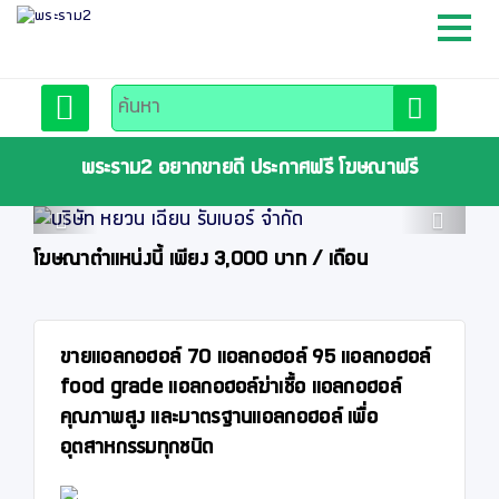
หน้าหลัก
สมัครสมาชิก
พระราม2 อยากขายดี ประกาศฟรี โฆษณาฟรี
Previous
Next
ลงประกาศฟรี
โฆษณาตำแหน่งนี้ เพียง 3,000 บาท / เดือน
ติดต่อเรา
ขายแอลกอฮอล์ 70 แอลกอฮอล์ 95 แอลกอฮอล์
food grade แอลกอฮอล์ฆ่าเชื้อ แอลกอฮอล์
คุณภาพสูง และมาตรฐานแอลกอฮอล์ เพื่อ
อุตสาหกรรมทุกชนิด