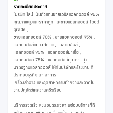
รายละเอียดประกาศ
โปรฟิท ไลน์ เป็นตัวแทนขายเอธิลแอลกอฮอล์ 95% 
คุณภาพสูงและราคาถูก และขายแอลกอฮอล์ food 
grade ,

ขายแอลกอฮอล์ 70% , ขายแอลกอฮอล์ 95% , 
แอลกอฮอล์แปลงสภาพ , แอลกอฮอล์ , 
แอลกอฮอล์ 95% , แอลกอฮอล์ฆ่าเชื้อ ,

แอลกอฮอล์ 75% , แอลกอฮอล์คุณภาพสูง , 
มาตรฐานแอลกอฮอล์ ให้กับบริษัทและโรงงาน ที่
ประกอบธุรกิจ ยา อาหาร

เครื่องสำอาง และอุตสาหกรรมทำความสะอาดใน
งานปศุสัตว์และงานครัวเรือน

บริการรวดเร็ว ส่งมอบตรงเวลา พร้อมบริการที่ดี