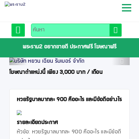
หน้าหลัก
สมัครสมาชิก
พระราม2 อยากขายดี ประกาศฟรี โฆษณาฟรี
Previous
Next
ลงประกาศฟรี
โฆษณาตำแหน่งนี้ เพียง 3,000 บาท / เดือน
ติดต่อเรา
หวยรัฐบาลบาทละ 900 คืออะไร และมีข้อดีอย่างไร
รายละเอียดประกาศ
หัวข้อ: หวยรัฐบาลบาทละ 900 คืออะไร และมีข้อดี