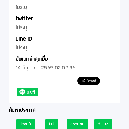
ไม่ระบุ
twitter
ไม่ระบุ
Line ID
ไม่ระบุ
อัพเดทล่าสุดเมื่อ
14 มิถุนายน 2569 02:07:36
ค้นหาประกาศ
น่าสนใจ
ใหม่
ยอดนิยม
ทั้งหมด