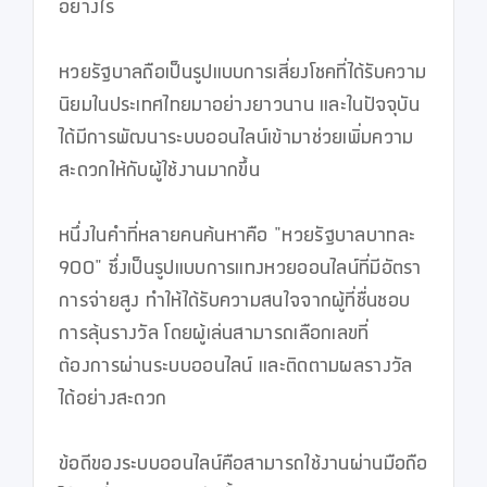
อย่างไร

หวยรัฐบาลถือเป็นรูปแบบการเสี่ยงโชคที่ได้รับความ
นิยมในประเทศไทยมาอย่างยาวนาน และในปัจจุบัน
ได้มีการพัฒนาระบบออนไลน์เข้ามาช่วยเพิ่มความ
สะดวกให้กับผู้ใช้งานมากขึ้น

หนึ่งในคำที่หลายคนค้นหาคือ "หวยรัฐบาลบาทละ 
900" ซึ่งเป็นรูปแบบการแทงหวยออนไลน์ที่มีอัตรา
การจ่ายสูง ทำให้ได้รับความสนใจจากผู้ที่ชื่นชอบ
การลุ้นรางวัล โดยผู้เล่นสามารถเลือกเลขที่
ต้องการผ่านระบบออนไลน์ และติดตามผลรางวัล
ได้อย่างสะดวก

ข้อดีของระบบออนไลน์คือสามารถใช้งานผ่านมือถือ