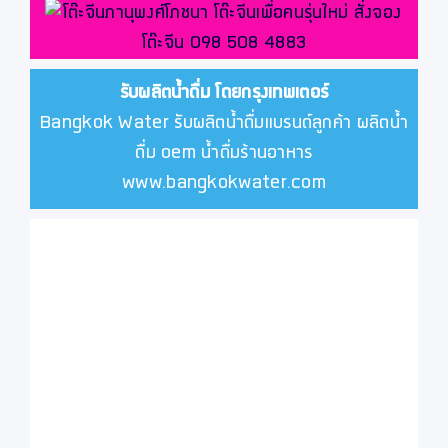
รับผลิตน้ำดื่ม โดยกรุงเทพเตอร์
Bangkok Water รับผลิตน้ำดื่มแบรนด์ลูกค้า ผลิตน้ำ
ดื่ม oem น้ำดื่มร้านอาหาร
www.bangkokwater.com