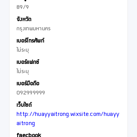
89/9
จังหวัด
กรุงเทพมหานคร
เบอร์โทรศัพท์
ไม่ระบุ
เบอร์แฟกซ์
ไม่ระบุ
เบอร์มือถือ
092999999
เว็บไซต์
http://huayyaitrong.wixsite.com/huayy
aitrong
faecbook