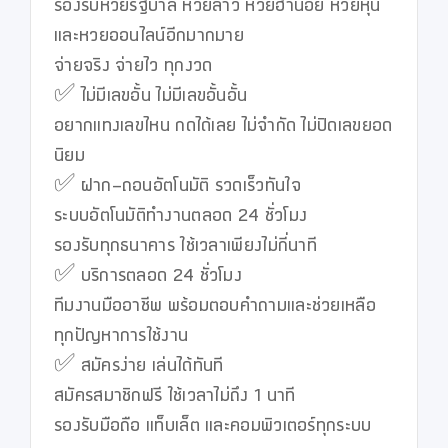
รองรับหวยรัฐบาล หวยลาว หวยฮานอย หวยหุ้น 
และหวยออนไลน์อีกมากมาย

จ่ายจริง จ่ายไว ทุกงวด

✅ ไม่มีเลขอั้น ไม่มีเลขอั้นอั้น

อยากแทงเลขไหน กดได้เลย ไม่จำกัด ไม่ปิดเลขยอด
นิยม

✅ ฝาก-ถอนอัตโนมัติ รวดเร็วทันใจ

ระบบอัตโนมัติทำงานตลอด 24 ชั่วโมง

รองรับทุกธนาคาร ใช้เวลาเพียงไม่กี่นาที

✅ บริการตลอด 24 ชั่วโมง

ทีมงานมืออาชีพ พร้อมตอบคำถามและช่วยเหลือ
ทุกปัญหาการใช้งาน

✅ สมัครง่าย เล่นได้ทันที

สมัครสมาชิกฟรี ใช้เวลาไม่ถึง 1 นาที

รองรับมือถือ แท็บเล็ต และคอมพิวเตอร์ทุกระบบ
