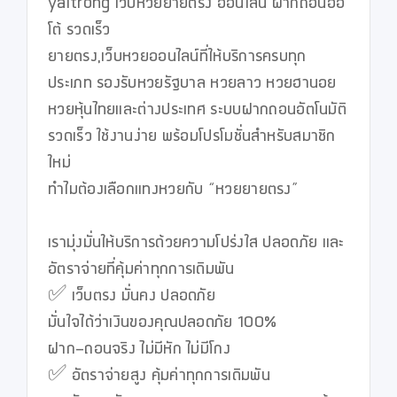
yaitrong เว็บหวยยายตรง ออนไลน์ ฝากถอนออ
โต้ รวดเร็ว

ยายตรง,เว็บหวยออนไลน์ที่ให้บริการครบทุก
ประเภท รองรับหวยรัฐบาล หวยลาว หวยฮานอย 
หวยหุ้นไทยและต่างประเทศ ระบบฝากถอนอัตโนมัติ 
รวดเร็ว ใช้งานง่าย พร้อมโปรโมชั่นสำหรับสมาชิก
ใหม่

ทำไมต้องเลือกแทงหวยกับ “หวยยายตรง”

เรามุ่งมั่นให้บริการด้วยความโปร่งใส ปลอดภัย และ
อัตราจ่ายที่คุ้มค่าทุกการเดิมพัน

✅ เว็บตรง มั่นคง ปลอดภัย

มั่นใจได้ว่าเงินของคุณปลอดภัย 100%

ฝาก-ถอนจริง ไม่มีหัก ไม่มีโกง

✅ อัตราจ่ายสูง คุ้มค่าทุกการเดิมพัน
