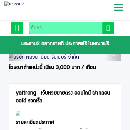
หน้าหลัก
สมัครสมาชิก
พระราม2 อยากขายดี ประกาศฟรี โฆษณาฟรี
Previous
Next
ลงประกาศฟรี
โฆษณาตำแหน่งนี้ เพียง 3,000 บาท / เดือน
ติดต่อเรา
yaitrong เว็บหวยยายตรง ออนไลน์ ฝากถอน
ออโต้ รวดเร็ว
รายละเอียดประกาศ