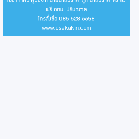
โอซาก้าคิน ศูนย์จำหน่ายน้ำดื่มราคาถูก น้ำดื่มราคาส่ง ส่ง
ฟรี กทม. ปริมณฑล
โทรสั่งซื้อ 085 528 6658
www.osakakin.com