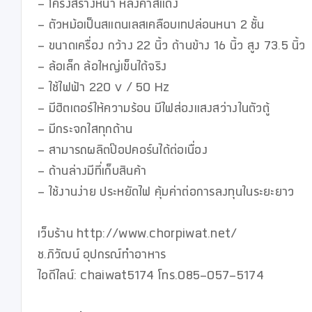
- โครงสร้างหนา หลังคาสีแดง

- ตัวหม้อเป็นสแตนเลสเคลือบเทปล่อนหนา 2 ชั้น

- ขนาดเครื่อง กว้าง 22 นิ้ว ด้านข้าง 16 นิ้ว สูง 73.5 นิ้ว

- ล้อเล็ก ล้อใหญ่เข็นได้จริง

- ใช้ไฟฟ้า 220 v / 50 Hz

- มีฮิตเตอร์ให้ความร้อน มีไฟส่องแสงสว่างในตัวตู้

- มีกระจกใสทุกด้าน

- สามารถผลิตป๊อปคอร์นได้ต่อเนื่อง

- ด้านล่างมีที่เก็บสินค้า

- ใช้งานง่าย ประหยัดไฟ คุ้มค่าต่อการลงทุนในระยะยาว 

เว็บร้าน http://www.chorpiwat.net/

ช.ภิวัฒน์ อุปกรณ์ทำอาหาร 

ไอดีไลน์: chaiwat5174 โทร.085-057-5174
