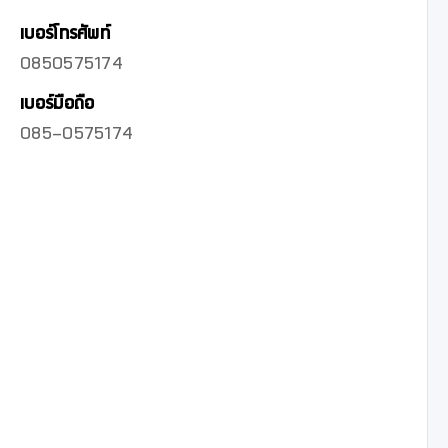
เบอร์โทรศัพท์
0850575174
เบอร์มือถือ
085-0575174