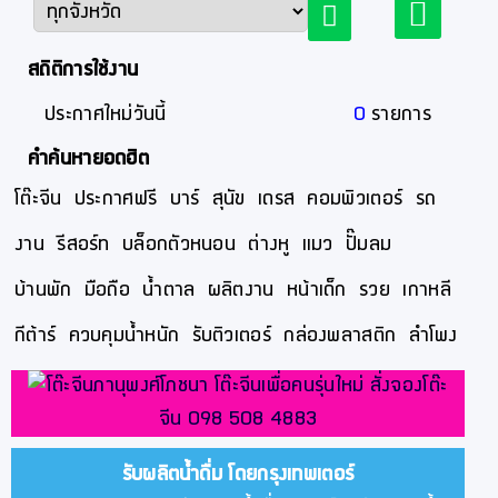
สถิติการใช้งาน
ประกาศใหม่วันนี้
0
รายการ
คำค้นหายอดฮิต
โต๊ะจีน
ประกาศฟรี
บาร์
สุนัข
เดรส
คอมพิวเตอร์
รถ
งาน
รีสอร์ท
บล็อกตัวหนอน
ต่างหู
แมว
ปั๊มลม
บ้านพัก
มือถือ
น้ำตาล
ผลิตงาน
หน้าเด็ก
รวย
เกาหลี
กีต้าร์
ควบคุมน้ำหนัก
รับติวเตอร์
กล่องพลาสติก
ลำโพง
รับผลิตน้ำดื่ม โดยกรุงเทพเตอร์