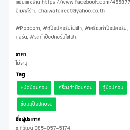
แฟนเพจร้าน https://www.facebook.com/455877
อีเมลล์ร้าน chaiwatdirect@yahoo.co.th

#Popcorn, #ตู้ป๊อปคอร์นไฟฟ้า, #เครื่องทำป๊อปคอร์น,
คอร์น, #รถทำป๊อปคอร์นไฟฟ้า,

ราคา
ไม่ระบุ
Tag
หม้อป๊อปคอน
เครื่องทำป๊อปคอน
ตู้ป๊อปคอน
ซ่อมตู้ป๊อปคอรน
ชื่อผู้ประกาศ
ช.ภิวัฒน์ 085-057-5174